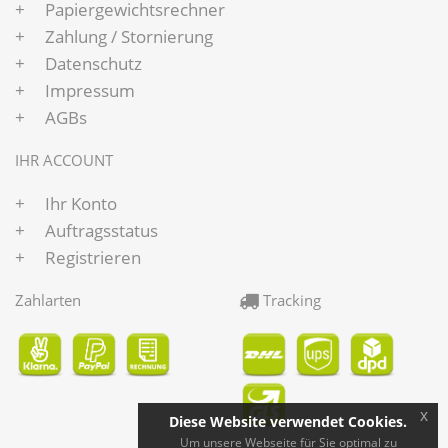
Papiergewichtsrechner
Zahlung / Stornierung
Datenschutz
Impressum
AGBs
IHR ACCOUNT
Ihr Konto
Auftragsstatus
Registrieren
Zahlarten
Tracking
x
Diese Website verwendet Cookies.
Um unsere Webseite für Sie optimal zu